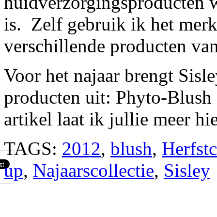
huidverzorgingsproducten w
is. Zelf gebruik ik het merk
verschillende producten van
Voor het najaar brengt Sisl
producten uit: Phyto-Blush 
artikel laat ik jullie meer hi
TAGS:
2012
,
blush
,
Herfstc
up
,
Najaarscollectie
,
Sisley