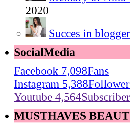
2020
Succes in blogge
SocialMedia
Facebook
7,098
Fans
Instagram
5,388
Follower
Youtube
4,564
Subscriber
MUSTHAVES BEAUT