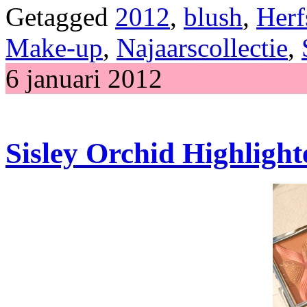
Getagged
2012
,
blush
,
Herf
Make-up
,
Najaarscollectie
,
6 januari 2012
Sisley Orchid Highlight