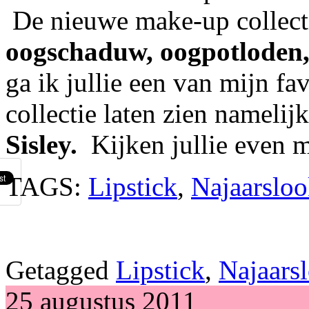
De nieuwe make-up collectie
oogschaduw, oogpotloden, 
ga ik jullie een van mijn f
collectie laten zien namelij
Sisley.
Kijken jullie even m
TAGS:
Lipstick
,
Najaarslo
Getagged
Lipstick
,
Najaars
25 augustus 2011