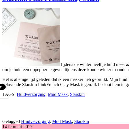
Tijdens de winter heeft je huid meer 
om je huid een oppepper te geven tijdens deze koude winter maanden. H
Het is al enige tijd geleden dat ik een masker heb gebruikt. Mijn hui
belovende Starskin PinkFrench Clay Mask tegen. Ik besloot hem te geb
TAGS:
Huidverzorging
,
Mud Mask
,
Starskin
Getagged
Huidverzorging
,
Mud Mask
,
Starskin
14 februari 2017