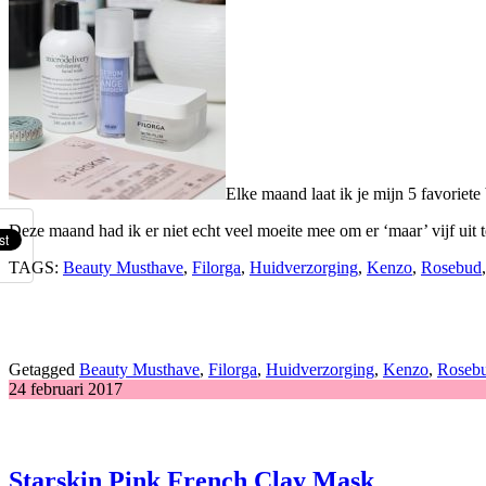
Elke maand laat ik je mijn 5 favoriet
Deze maand had ik er niet echt veel moeite mee om er ‘maar’ vijf uit t
TAGS:
Beauty Musthave
,
Filorga
,
Huidverzorging
,
Kenzo
,
Rosebud
Getagged
Beauty Musthave
,
Filorga
,
Huidverzorging
,
Kenzo
,
Roseb
24 februari 2017
Starskin Pink French Clay Mask