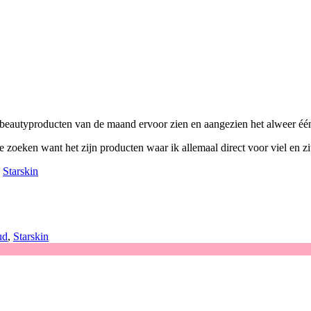
e beautyproducten van de maand ervoor zien en aangezien het alweer één 
e zoeken want het zijn producten waar ik allemaal direct voor viel en zit
,
Starskin
ud
,
Starskin