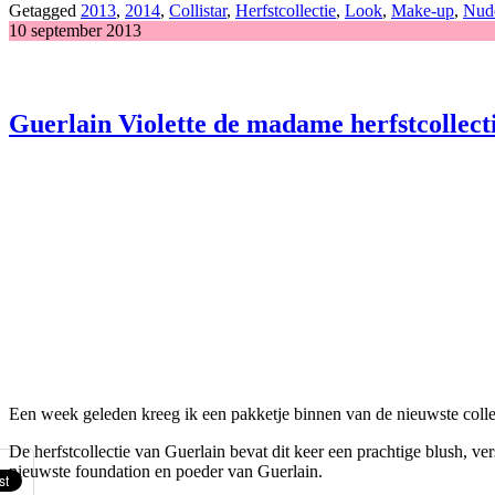
Getagged
2013
,
2014
,
Collistar
,
Herfstcollectie
,
Look
,
Make-up
,
Nud
10 september 2013
Guerlain Violette de madame herfstcollect
Een week geleden kreeg ik een pakketje binnen van de nieuwste collect
De herfstcollectie van Guerlain bevat dit keer een prachtige blush, vers
nieuwste foundation en poeder van Guerlain.