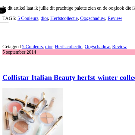
In dit artikel laat ik jullie dit prachtige palette zien en de ooglook d
TAGS:
5 Couleurs
,
dior
,
Herfstcollectie
,
Oogschaduw
,
Review
Getagged
5 Couleurs
,
dior
,
Herfstcollectie
,
Oogschaduw
,
Review
5 september 2014
Collistar Italian Beauty herfst-winter colle