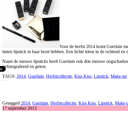
Voor de herfst 2014 komt Guerlain me
tinten lipstick in haar bezit hebben. Een lichte kleur in de ochtend e
Naast de nieuwe lipsticks heeft Guerlain ook drie nieuwe oogschaduw p
gefotografeerd en getest.
TAGS:
2014
,
Guerlain
,
Herfstcollectie
,
Kiss Kiss
,
Lipstick
,
Make-up
Getagged
2014
,
Guerlain
,
Herfstcollectie
,
Kiss Kiss
,
Lipstick
,
Make-
17 september 2013