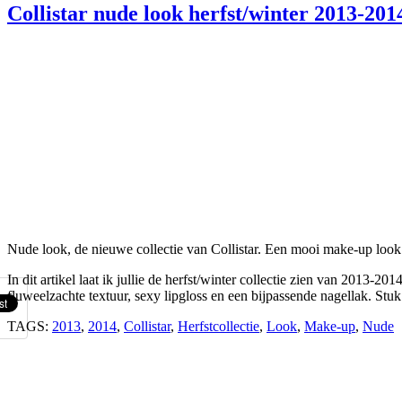
Collistar nude look herfst/winter 2013-201
Nude look, de nieuwe collectie van Collistar. Een mooi make-up loo
In dit artikel laat ik jullie de herfst/winter collectie zien van 2013-201
fluweelzachte textuur, sexy lipgloss en een bijpassende nagellak. Stuk
TAGS:
2013
,
2014
,
Collistar
,
Herfstcollectie
,
Look
,
Make-up
,
Nude