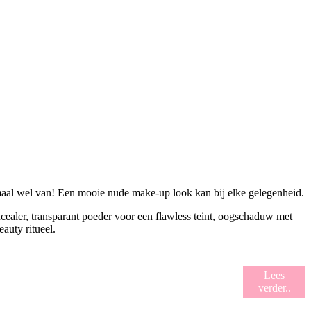
maal wel van! Een mooie nude make-up look kan bij elke gelegenheid.
oncealer, transparant poeder voor een flawless teint, oogschaduw met
auty ritueel.
Lees
verder..