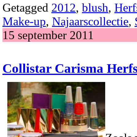
Getagged
2012
,
blush
,
Herf
Make-up
,
Najaarscollectie
,
15 september 2011
Collistar Carisma Herfs