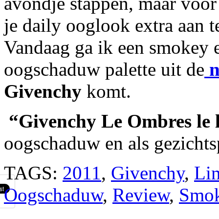
avondje stappen, maar voor 
je daily ooglook extra aan te
Vandaag ga ik een smokey 
oogschaduw palette uit de
n
Givenchy
komt.
“Givenchy Le Ombres le 
oogschaduw en als gezicht
TAGS:
2011
,
Givenchy
,
Lim
Oogschaduw
,
Review
,
Smok