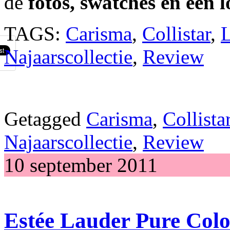
de
fotos, swatches en een 
TAGS:
Carisma
,
Collistar
,
L
Najaarscollectie
,
Review
Getagged
Carisma
,
Collista
Najaarscollectie
,
Review
10 september 2011
Estée Lauder Pure Col