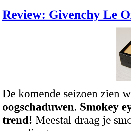
Review: Givenchy Le Om
De komende seizoen zien w
oogschaduwen
.
Smokey e
trend!
Meestal draag je sm