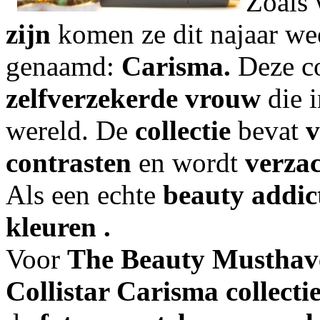
Zoals
zijn
komen ze dit najaar w
genaamd:
Carisma.
Deze co
zelfverzekerde vrouw
die 
wereld. De
collectie
bevat
v
contrasten
en wordt
verzac
Als een echte
beauty addi
kleuren .
Voor
The Beauty Musthav
Collistar Carisma collecti