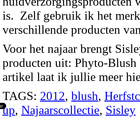
huidverzorgingsproducten w
is. Zelf gebruik ik het merk
verschillende producten van
Voor het najaar brengt Sisl
producten uit: Phyto-Blush 
artikel laat ik jullie meer hi
TAGS:
2012
,
blush
,
Herfstc
up
,
Najaarscollectie
,
Sisley