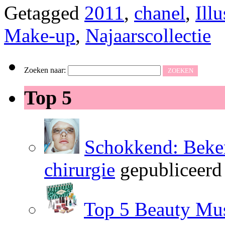
Getagged
2011
,
chanel
,
Ill
Make-up
,
Najaarscollectie
Zoeken naar:
Top 5
Schokkend: Beken
chirurgie
gepubliceerd
Top 5 Beauty Mus