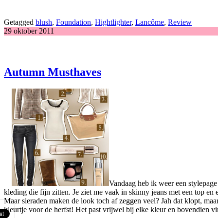
Getagged
blush
,
Foundation
,
Hightlighter
,
Lancôme
,
Review
29 oktober 2011
Autumn Musthaves
Vandaag heb ik weer een stylepage g
kleding die fijn zitten. Je ziet me vaak in skinny jeans met een top en
Maar sieraden maken de look toch af zeggen veel? Jah dat klopt, maar i
kleurtje voor de herfst! Het past vrijwel bij elke kleur en bovendien vi