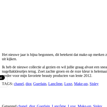
Het nieuwe jaar is bijna begonnen, dit betekent dat make-up merken 
uit kijken.
Ik heb de nieuwe collectie al gezien en wil jullie graag alvast een s
nagellakkleurtjes terug. Zoet zachte groen en de roze kleur is helemaal 
verder voor mijn favoriete beauty producten van lente 2012.
TAGS:
chanel
,
dior
,
Guerlain
,
Lancôme
,
Luxe
,
Make-up
,
Sisley
Getagged
chanel
,
dior
,
Guerlain
,
Lancôme
,
Luxe
,
Make-up
,
Sisley