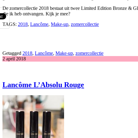
De zomercollectie 2018 bestaat uit twee Limited Edition Bronze & Glow
die ik heb ontvangen. Kijk je mee?
TAGS:
2018
,
Lancôme
,
Make-up
,
zomercollectie
Getagged
2018
,
Lancôme
,
Make-up
,
zomercollectie
2 april 2018
Lancôme L’Absolu Rouge