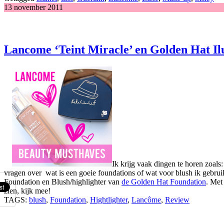
13 november 2011
Lancome ‘Teint Miracle’ en Golden Hat I
Ik krijg vaak dingen te horen zoal
vragen over wat is een goeie foundations of wat voor blush ik gebruik
Foundation en Blush/highlighter van
de Golden Hat Foundation
. Met
zien, kijk mee!
TAGS:
blush
,
Foundation
,
Hightlighter
,
Lancôme
,
Review