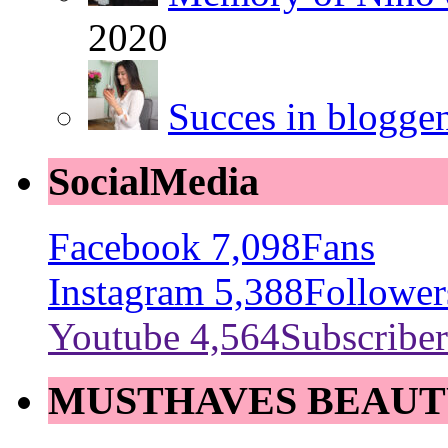
2020
Succes in blogge
SocialMedia
Facebook
7,098
Fans
Instagram
5,388
Follower
Youtube
4,564
Subscriber
MUSTHAVES BEAUT