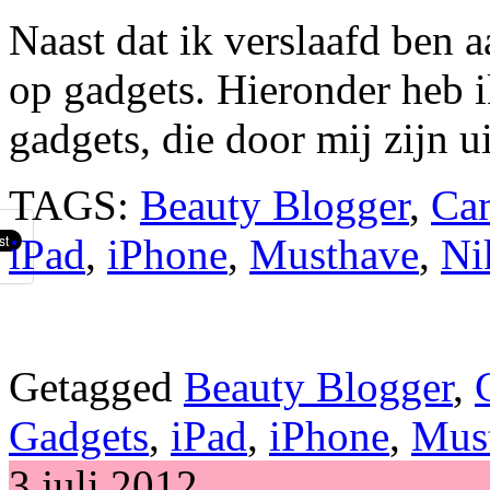
Naast dat ik verslaafd ben 
op gadgets. Hieronder heb ik
gadgets, die door mij zijn 
TAGS:
Beauty Blogger
,
Ca
iPad
,
iPhone
,
Musthave
,
Ni
Getagged
Beauty Blogger
,
Gadgets
,
iPad
,
iPhone
,
Mus
3 juli 2012