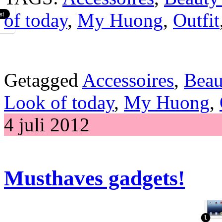
of today
,
My Huong
,
Outfit
Getagged
Accessoires
,
Beau
Look of today
,
My Huong
,
4 juli 2012
Musthaves gadgets!