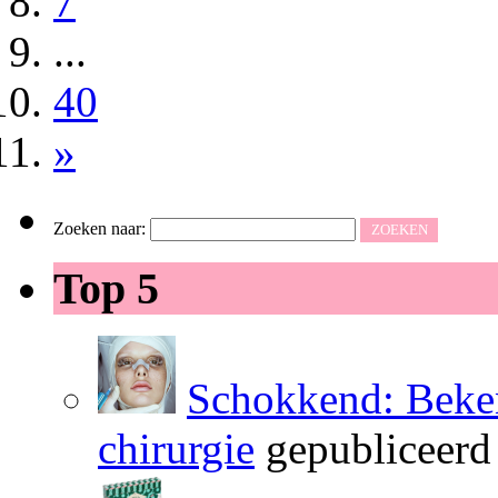
7
...
40
»
Zoeken naar:
Top 5
Schokkend: Beken
chirurgie
gepubliceerd