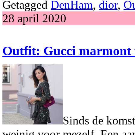
Getagged
DenHam
,
dior
,
Ou
28 april 2020
Outfit: Gucci marmont 
Sinds de komst
weinig voor mezelf. Een aan