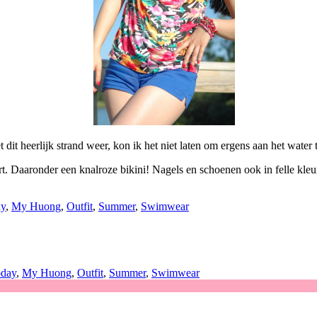
 heerlijk strand weer, kon ik het niet laten om ergens aan het water t
t. Daaronder een knalroze bikini! Nagels en schoenen ook in felle kleu
ay
,
My Huong
,
Outfit
,
Summer
,
Swimwear
oday
,
My Huong
,
Outfit
,
Summer
,
Swimwear