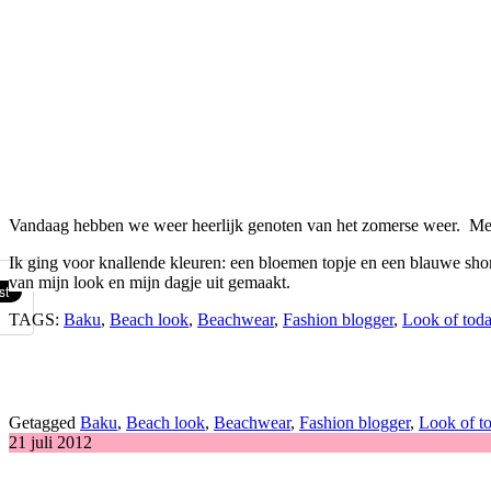
Vandaag hebben we weer heerlijk genoten van het zomerse weer. Met dit
Ik ging voor knallende kleuren: een bloemen topje en een blauwe shor
van mijn look en mijn dagje uit gemaakt.
TAGS:
Baku
,
Beach look
,
Beachwear
,
Fashion blogger
,
Look of tod
Getagged
Baku
,
Beach look
,
Beachwear
,
Fashion blogger
,
Look of t
21 juli 2012