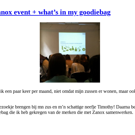
x event + what’s in my goodiebag
k een paar keer per maand, niet omdat mijn zussen er wonen, maar ook
bezoekje brengen bij mn zus en m’n schattige neefje Timothy! Daarna be
diebag die ik heb gekregen van de merken die met Zanox samenwerken.