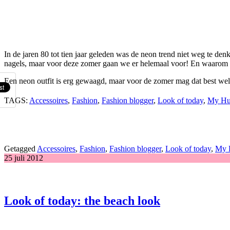
In de jaren 80 tot tien jaar geleden was de neon trend niet weg te d
nagels, maar voor deze zomer gaan we er helemaal voor! En waarom oo
Een neon outfit is erg gewaagd, maar voor de zomer mag dat best wel
TAGS:
Accessoires
,
Fashion
,
Fashion blogger
,
Look of today
,
My Hu
Getagged
Accessoires
,
Fashion
,
Fashion blogger
,
Look of today
,
My 
25 juli 2012
Look of today: the beach look