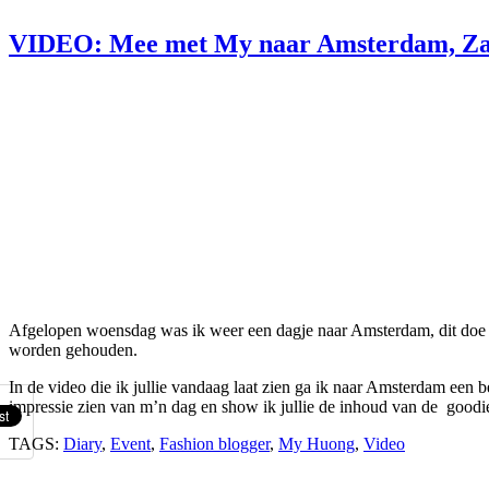
VIDEO: Mee met My naar Amsterdam, Zano
Afgelopen woensdag was ik weer een dagje naar Amsterdam, dit doe i
worden gehouden.
In de video die ik jullie vandaag laat zien ga ik naar Amsterdam een 
impressie zien van m’n dag en show ik jullie de inhoud van de goo
TAGS:
Diary
,
Event
,
Fashion blogger
,
My Huong
,
Video