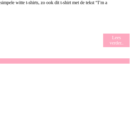
mpele witte t-shirts, zo ook dit t-shirt met de tekst “I’m a
Lees
verder..