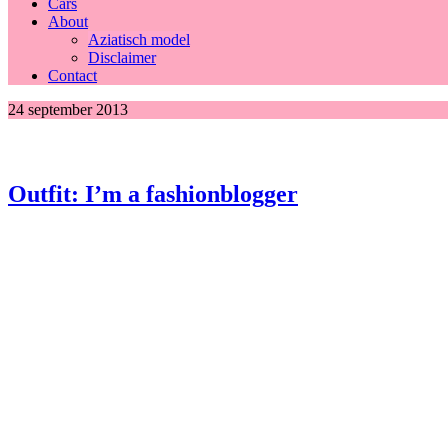
Cars
About
Aziatisch model
Disclaimer
Contact
24 september 2013
Outfit: I’m a fashionblogger