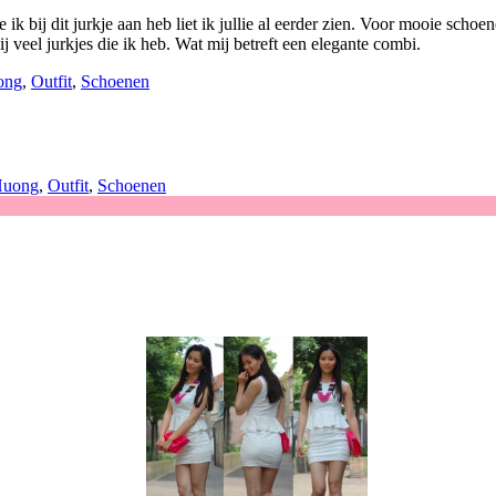
ie ik bij dit jurkje aan heb liet ik jullie al eerder zien. Voor mooie sc
j veel jurkjes die ik heb. Wat mij betreft een elegante combi.
ong
,
Outfit
,
Schoenen
uong
,
Outfit
,
Schoenen