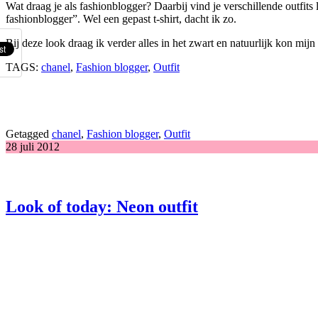
Wat draag je als fashionblogger? Daarbij vind je verschillende outfits l
fashionblogger”. Wel een gepast t-shirt, dacht ik zo.
Bij deze look draag ik verder alles in het zwart en natuurlijk kon mij
TAGS:
chanel
,
Fashion blogger
,
Outfit
Getagged
chanel
,
Fashion blogger
,
Outfit
28 juli 2012
Look of today: Neon outfit