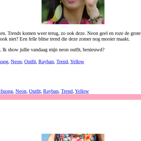
enken. Trends komen weer terug, zo ook deze. Neon geel en roze de grote
k niet? Een felle blitse trend die deze zomer nog mooier maakt.
. Ik show jullie vandaag mijn neon outfit, benieuwd?
ong
,
Neon
,
Outfit
,
Rayban
,
Trend
,
Yellow
Huong
,
Neon
,
Outfit
,
Rayban
,
Trend
,
Yellow