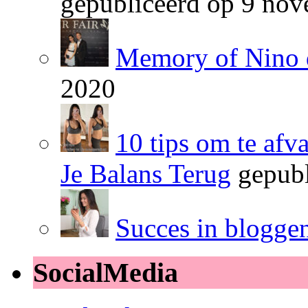
gepubliceerd op 9 no
Memory of Nino 
2020
10 tips om te afv
Je Balans Terug
gepubl
Succes in blogge
SocialMedia