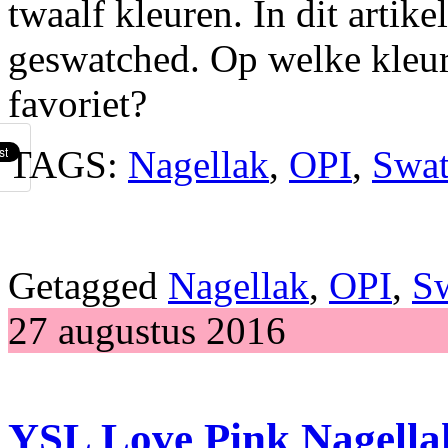
twaalf kleuren. In dit artike
geswatched. Op welke kleur 
favoriet?
TAGS:
Nagellak
,
OPI
,
Swat
Getagged
Nagellak
,
OPI
,
S
27 augustus 2016
YSL Love Pink Nagella