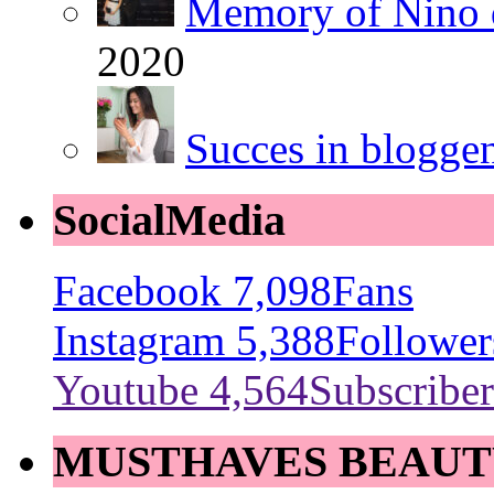
Memory of Nino 
2020
Succes in blogge
SocialMedia
Facebook
7,098
Fans
Instagram
5,388
Follower
Youtube
4,564
Subscriber
MUSTHAVES BEAUT