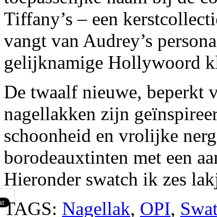
Tiffany’s – een kerstcollect
vangt van Audrey’s persona
gelijknamige Hollywoord kl
De twaalf nieuwe, beperkt v
nagellakken zijn geïnspiree
schoonheid en vrolijke nerg
borodeauxtinten met een aanta
Hieronder swatch ik zes lakj
TAGS:
Nagellak
,
OPI
,
Swat