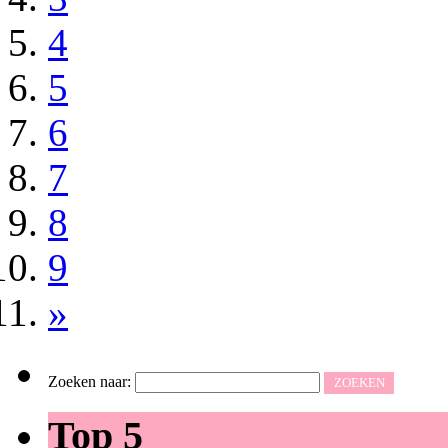
4
5
6
7
8
9
»
Zoeken naar:
Top 5