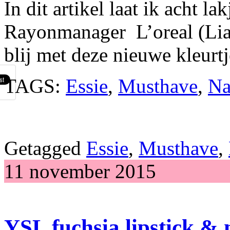
In dit artikel laat ik acht la
Rayonmanager L’oreal (Lia
blij met deze nieuwe kleurtj
TAGS:
Essie
,
Musthave
,
Na
Getagged
Essie
,
Musthave
,
11 november 2015
YSL fuchsia lipstick & 