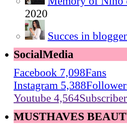
Memory of Nino 
2020
Succes in blogge
SocialMedia
Facebook
7,098
Fans
Instagram
5,388
Follower
Youtube
4,564
Subscriber
MUSTHAVES BEAUT