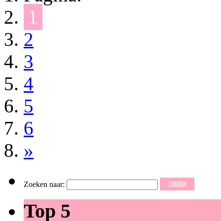
1
2
3
4
5
6
»
Zoeken naar:
Top 5