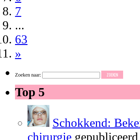
7
...
63
»
Zoeken naar:
Top 5
Schokkend: Beken
chirurgie
gepubliceerd