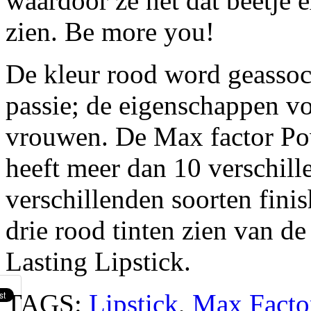
waardoor ze net dat beetje e
zien. Be more you!
De kleur rood word geassoci
passie; de eigenschappen v
vrouwen. De Max factor Pow
heeft meer dan 10 verschill
verschillenden soorten finishe
drie rood tinten zien van d
Lasting Lipstick.
TAGS:
Lipstick
,
Max Facto