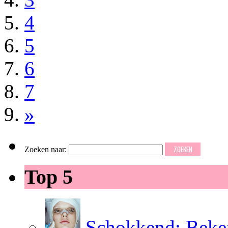
4
5
6
7
»
Zoeken naar:
Top 5
Schokkend: Beken