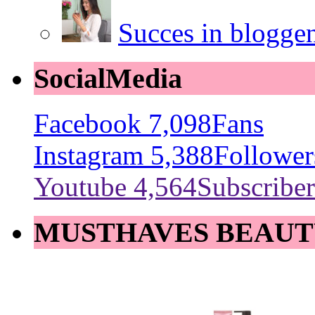
Succes in blogge
SocialMedia
Facebook
7,098
Fans
Instagram
5,388
Follower
Youtube
4,564
Subscriber
MUSTHAVES BEAUT