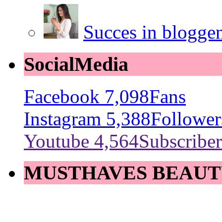
Succes in blogge
SocialMedia
Facebook
7,098
Fans
Instagram
5,388
Follower
Youtube
4,564
Subscriber
MUSTHAVES BEAUT