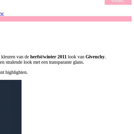
verder..
ew
 kleuren van de
herfst/winter 2011
look van
Givenchy
.
n stralende look met een transparante glans.
unt highlighten.