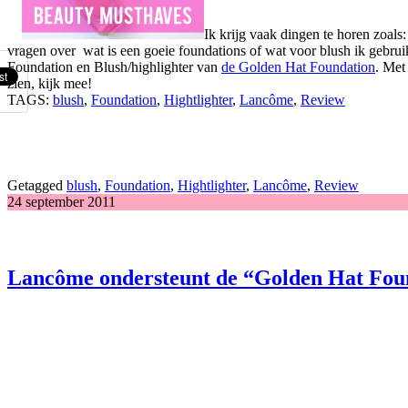
Ik krijg vaak dingen te horen zoal
vragen over wat is een goeie foundations of wat voor blush ik gebruik
Foundation en Blush/highlighter van
de Golden Hat Foundation
. Met
zien, kijk mee!
TAGS:
blush
,
Foundation
,
Hightlighter
,
Lancôme
,
Review
Getagged
blush
,
Foundation
,
Hightlighter
,
Lancôme
,
Review
24 september 2011
Lancôme ondersteunt de “Golden Hat Foun