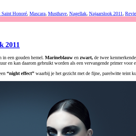
 Saint Honoré
,
Mascara
,
Musthave
,
Nagellak
,
Najaarslook 2011
,
Revi
ok 2011
n in een gouden hemel.
Marineblauw
en
zwart,
de twee kenmerkende
tuur en kan daarom gebruikt worden als een vervangende primer voor ee
 een
“night effect”
waarbij je het gezicht met de fijne, parelwitte teint k