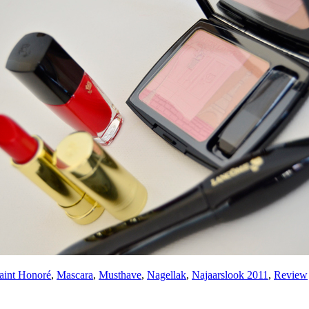
aint Honoré
,
Mascara
,
Musthave
,
Nagellak
,
Najaarslook 2011
,
Review