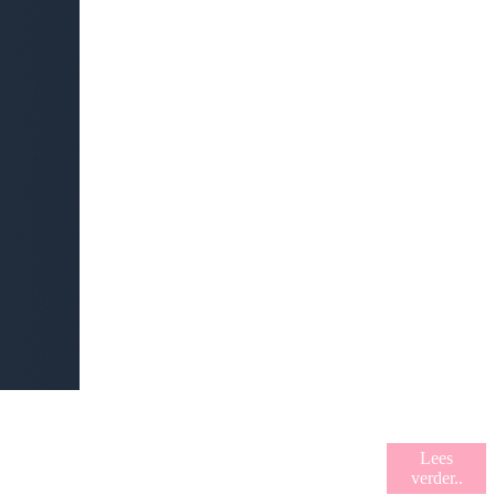
Lees
verder..