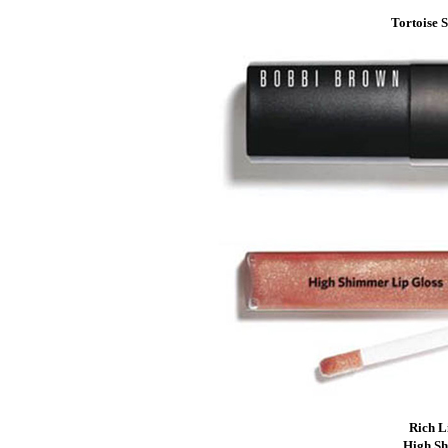
Tortoise S
Rich L
High Sh