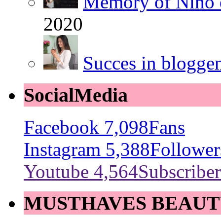
Memory of Nino 
2020
Succes in blogge
SocialMedia
Facebook
7,098
Fans
Instagram
5,388
Follower
Youtube
4,564
Subscriber
MUSTHAVES BEAUT