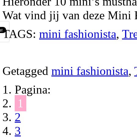
Hieronder 10 mini’s musthav
Wat vind jij van deze Mini 
TAGS:
mini fashionista
,
Tr
Getagged
mini fashionista
,
Pagina:
1
2
3