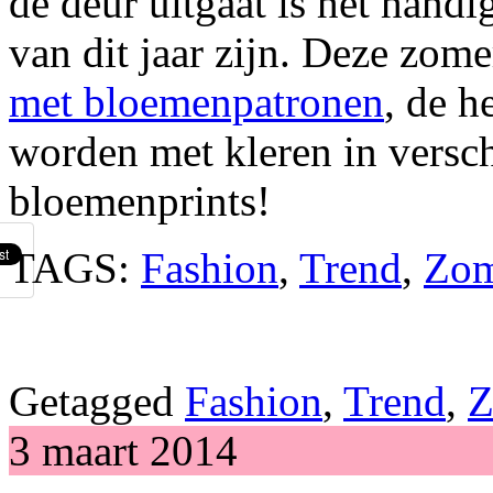
de deur uitgaat is het hand
van dit jaar zijn. Deze zome
met bloemenpatronen
, de h
worden met kleren in versch
bloemenprints!
TAGS:
Fashion
,
Trend
,
Zom
Getagged
Fashion
,
Trend
,
Z
3 maart 2014