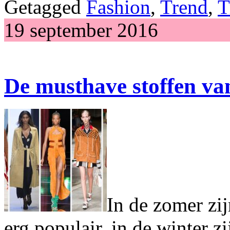
Getagged
Fashion
,
Trend
,
T
19 september 2016
De musthave stoffen van
In de zomer zij
erg populair, in de winter z