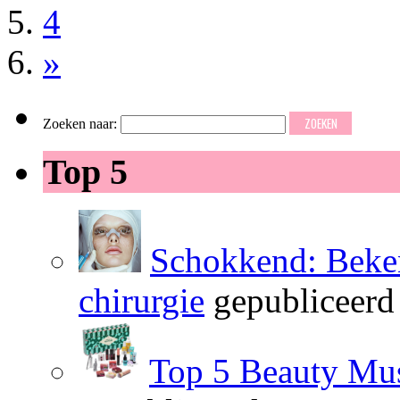
4
»
Zoeken naar:
Top 5
Schokkend: Beken
chirurgie
gepubliceerd
Top 5 Beauty Mus