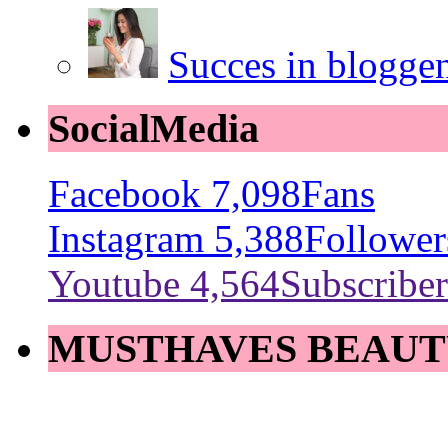
Succes in blogge
SocialMedia
Facebook
7,098
Fans
Instagram
5,388
Follower
Youtube
4,564
Subscriber
MUSTHAVES BEAUT