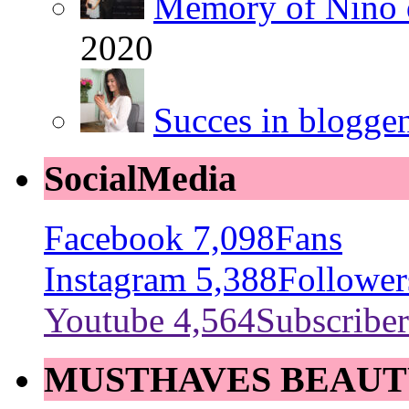
Memory of Nino 
2020
Succes in blogge
SocialMedia
Facebook
7,098
Fans
Instagram
5,388
Follower
Youtube
4,564
Subscriber
MUSTHAVES BEAUT