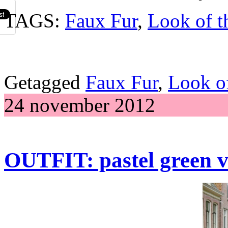
TAGS:
Faux Fur
,
Look of t
Getagged
Faux Fur
,
Look of
24 november 2012
OUTFIT: pastel green v