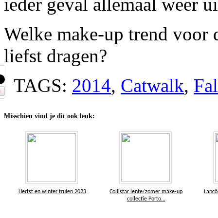
ieder geval allemaal weer u
Welke make-up trend voor de
liefst dragen?
TAGS:
2014
,
Catwalk
,
Fal
Misschien vind je dit ook leuk:
Herfst en winter truien 2023
Collistar lente/zomer make-up
Lancô
collectie Porto...