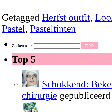
Getagged
Herfst outfit
,
Look
Pastel
,
Pasteltinten
Zoeken naar:
Top 5
Schokkend: Beken
chirurgie
gepubliceerd