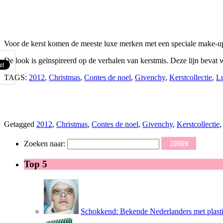
Voor de kerst komen de meeste luxe merken met een speciale make-up li
De look is geïnspireerd op de verhalen van kerstmis. Deze lijn bevat
TAGS:
2012
,
Christmas
,
Contes de noel
,
Givenchy
,
Kerstcollectie
,
L
Getagged
2012
,
Christmas
,
Contes de noel
,
Givenchy
,
Kerstcollectie
Zoeken naar:
Top 5
Schokkend: Bekende Nederlanders met plasti