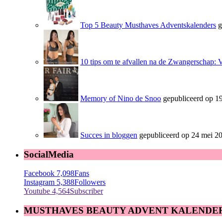
Top 5 Beauty Musthaves Adventskalenders
g
10 tips om te afvallen na de Zwangerschap: 
Memory of Nino de Snoo
gepubliceerd op 19
Succes in bloggen
gepubliceerd op 24 mei 2
SocialMedia
Facebook
7,098
Fans
Instagram
5,388
Followers
Youtube
4,564
Subscriber
MUSTHAVES BEAUTY ADVENT KALENDE