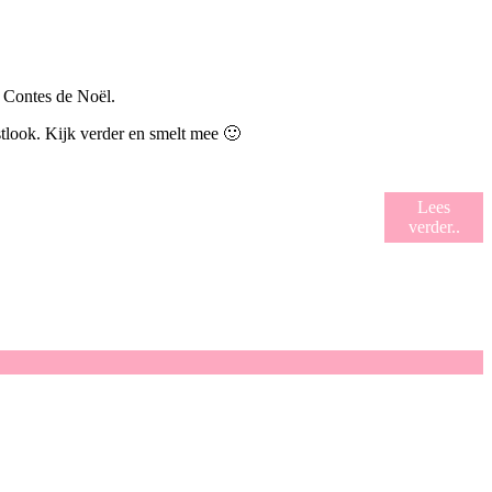
: Contes de Noël.
stlook. Kijk verder en smelt mee 🙂
Lees
verder..