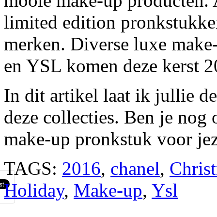
mooie make-up producten. A
limited edition pronkstukk
merken. Diverse luxe make-
en YSL komen deze kerst 2
In dit artikel laat ik jullie
deze collecties. Ben je nog
make-up pronkstuk voor jeze
TAGS:
2016
,
chanel
,
Chris
Holiday
,
Make-up
,
Ysl