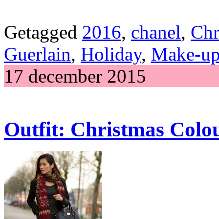
Getagged
2016
,
chanel
,
Chr
Guerlain
,
Holiday
,
Make-u
17 december 2015
Outfit: Christmas Colo