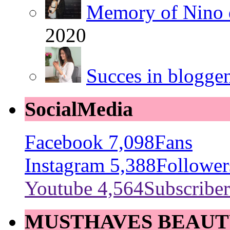
Memory of Nino 
2020
Succes in blogge
SocialMedia
Facebook
7,098
Fans
Instagram
5,388
Follower
Youtube
4,564
Subscriber
MUSTHAVES BEAUT