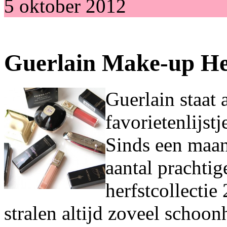
5 oktober 2012
Guerlain Make-up Her
Guerlain staat 
favorietenlijs
Sinds een maan
aantal prachti
herfstcollecti
stralen altijd zoveel schoonh