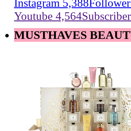
Instagram
5,388
Follower
Youtube
4,564
Subscriber
MUSTHAVES BEAUT