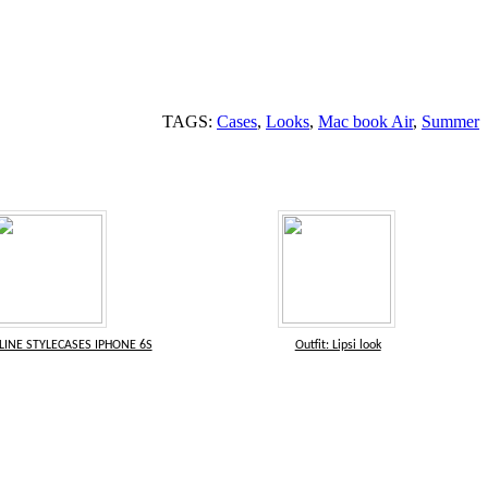
TAGS:
Cases
,
Looks
,
Mac book Air
,
Summer
LINE STYLECASES IPHONE 6S
Outfit: Lipsi look