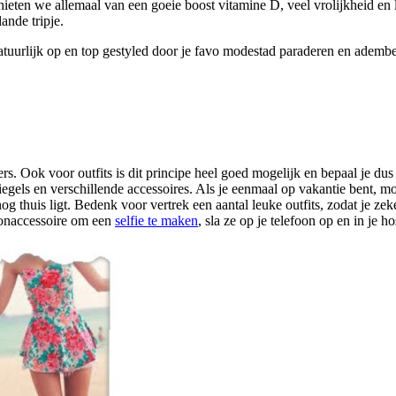
nieten we allemaal van een goeie boost vitamine D, veel vrolijkheid en l
lande tripje.
natuurlijk op en top gestyled door je favo modestad paraderen en adembe
. Ook voor outfits is dit principe heel goed mogelijk en bepaal je dus
spiegels en verschillende accessoires. Als je eenmaal op vakantie bent, m
 nog thuis ligt. Bedenk voor vertrek een aantal leuke outfits, zodat je 
oonaccessoire om een
selfie te maken
, sla ze op je telefoon op en in je h