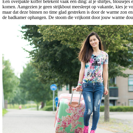
Een overpakte koffer betekent vaak één ding: al je shirtjes, blousejes e
komen. Aangezien je geen strijkbout meesleept op vakantie, kies je v
maar dat deze binnen no time glad gestreken is door de warme zon en j
de badkamer ophangen. De stoom die vrijkomt door jouw warme douche