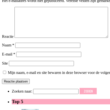
Het e-mailadres wordt niet gepubliceerd.
Vereiste velden zijn gemark
Reactie
Naam
*
E-mail
*
Site
Mijn naam, e-mail en site bewaren in deze browser voor de volgen
Zoeken naar:
Top 5