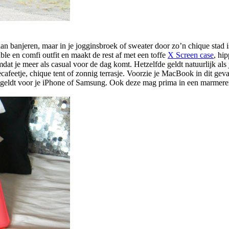
aan banjeren, maar in je jogginsbroek of sweater door zo’n chique stad
ble en comfi outfit en maakt de rest af met een toffe
X Screen case
, hi
omdat je meer als casual voor de dag komt. Hetzelfde geldt natuurlijk al
iecafeetje, chique tent of zonnig terrasje. Voorzie je MacBook in dit g
fde geldt voor je iPhone of Samsung. Ook deze mag prima in een marmer