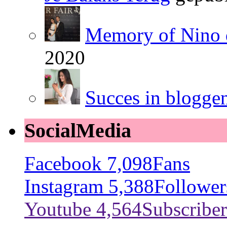
Memory of Nino 
2020
Succes in blogge
SocialMedia
Facebook
7,098
Fans
Instagram
5,388
Follower
Youtube
4,564
Subscriber