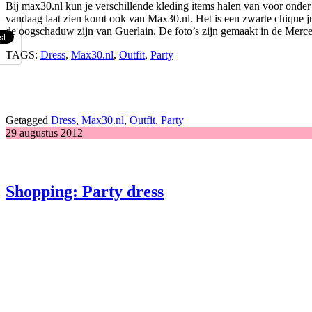
Bij max30.nl kun je verschillende kleding items halen van voor onder 
vandaag laat zien komt ook van Max30.nl. Het is een zwarte chique ju
de oogschaduw zijn van Guerlain. De foto’s zijn gemaakt in de Merc
TAGS:
Dress
,
Max30.nl
,
Outfit
,
Party
Getagged
Dress
,
Max30.nl
,
Outfit
,
Party
29 augustus 2012
Shopping: Party dress