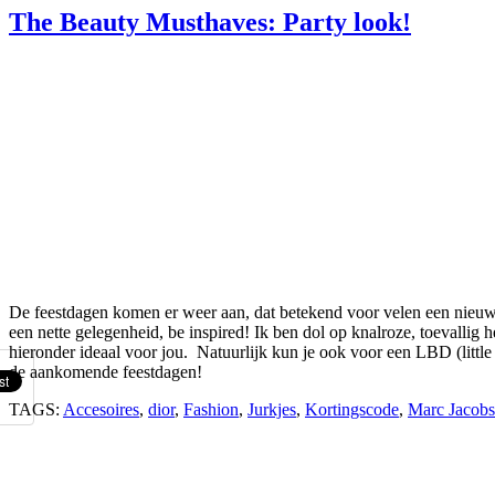
The Beauty Musthaves: Party look!
De feestdagen komen er weer aan, dat betekend voor velen een nieuwe p
een nette gelegenheid, be inspired! Ik ben dol op knalroze, toevallig 
hieronder ideaal voor jou. Natuurlijk kun je ook voor een LBD (little 
de aankomende feestdagen!
TAGS:
Accesoires
,
dior
,
Fashion
,
Jurkjes
,
Kortingscode
,
Marc Jacobs