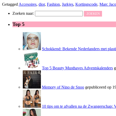
Getagged
Accesoires
,
dior
,
Fashion
,
Jurkjes
,
Kortingscode
,
Marc Jaco
Zoeken naar:
Top 5
Schokkend: Bekende Nederlanders met plasti
Top 5 Beauty Musthaves Adventskalenders
g
Memory of Nino de Snoo
gepubliceerd op 19
10 tips om te afvallen na de Zwangerschap: 