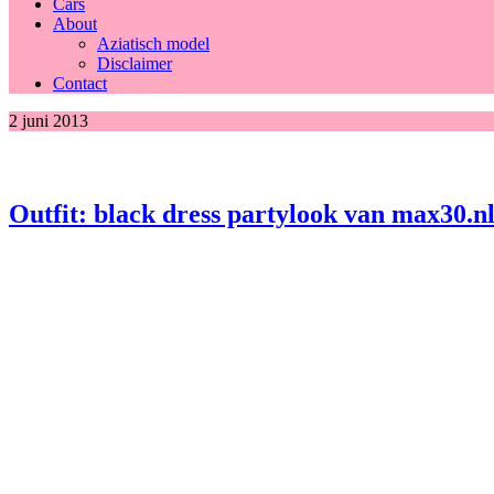
Cars
About
Aziatisch model
Disclaimer
Contact
2 juni 2013
Outfit: black dress partylook van max30.n