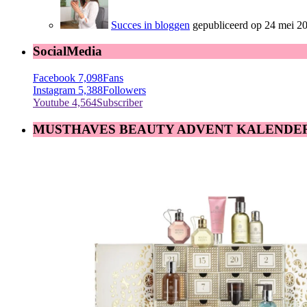
Succes in bloggen
gepubliceerd op 24 mei 2
SocialMedia
Facebook
7,098
Fans
Instagram
5,388
Followers
Youtube
4,564
Subscriber
MUSTHAVES BEAUTY ADVENT KALENDE