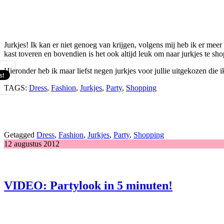
Jurkjes! Ik kan er niet genoeg van krijgen, volgens mij heb ik er meer 
kast toveren en bovendien is het ook altijd leuk om naar jurkjes te sh
Hieronder heb ik maar liefst negen jurkjes voor jullie uitgekozen die i
TAGS:
Dress
,
Fashion
,
Jurkjes
,
Party
,
Shopping
Getagged
Dress
,
Fashion
,
Jurkjes
,
Party
,
Shopping
12 augustus 2012
VIDEO: Partylook in 5 minuten!