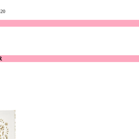
020
R