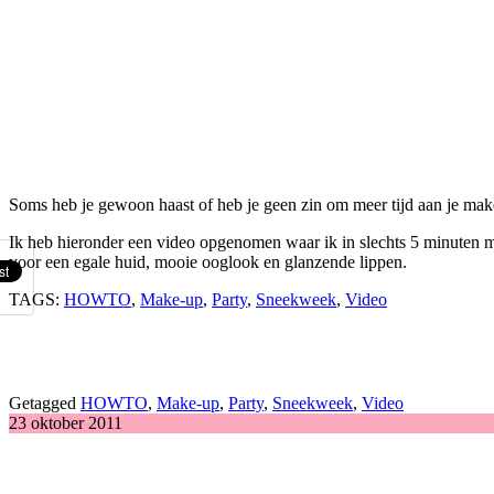
Soms heb je gewoon haast of heb je geen zin om meer tijd aan je make-
Ik heb hieronder een video opgenomen waar ik in slechts 5 minuten mi
voor een egale huid, mooie ooglook en glanzende lippen.
TAGS:
HOWTO
,
Make-up
,
Party
,
Sneekweek
,
Video
Getagged
HOWTO
,
Make-up
,
Party
,
Sneekweek
,
Video
23 oktober 2011