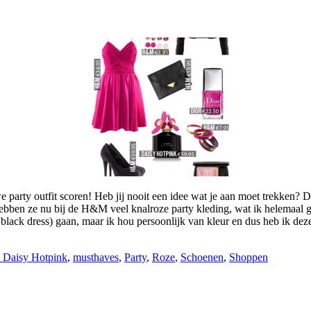
arty outfit scoren! Heb jij nooit een idee wat je aan moet trekken? Da
hebben ze nu bij de H&M veel knalroze party kleding, wat ik helemaal ge
black dress) gaan, maar ik hou persoonlijk van kleur en dus heb ik deze
 Daisy Hotpink
,
musthaves
,
Party
,
Roze
,
Schoenen
,
Shoppen