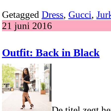
Getagged
Dress
,
Gucci
,
Jur
21 juni 2016
Outfit: Back in Black
De titel zegt h