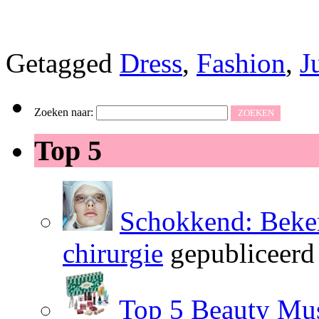
Getagged
Dress
,
Fashion
,
J
Zoeken naar:
Top 5
Schokkend: Beken
chirurgie
gepubliceerd
Top 5 Beauty Mus