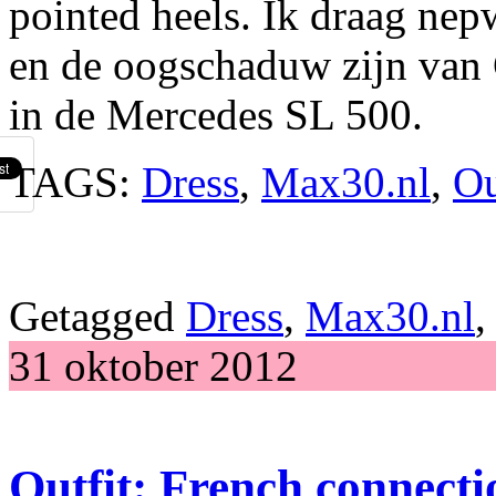
pointed heels. Ik draag nep
en de oogschaduw zijn van 
in de Mercedes SL 500.
TAGS:
Dress
,
Max30.nl
,
Ou
Getagged
Dress
,
Max30.nl
31 oktober 2012
Outfit: French connecti