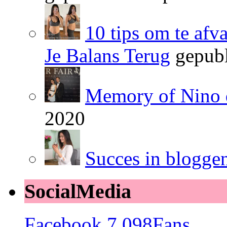
10 tips om te afv
Je Balans Terug
gepubl
Memory of Nino 
2020
Succes in blogge
SocialMedia
Facebook
7,098
Fans