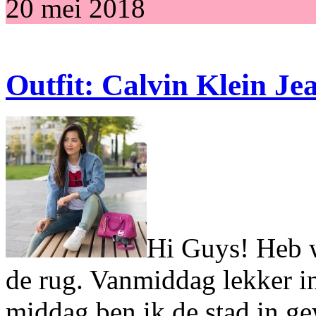
20 mei 2018
Outfit: Calvin Klein Je
Hi Guys! Heb w
de rug. Vanmiddag lekker in
middag ben ik de stad in g