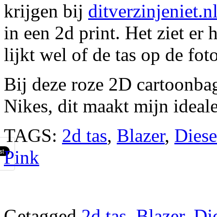
krijgen bij
ditverzinjeniet.n
in een 2d print. Het ziet er 
lijkt wel of de tas op de fot
Bij deze roze 2D cartoonbag
Nikes, dit maakt mijn ideal
TAGS:
2d tas
,
Blazer
,
Diese
Pink
Getagged
2d tas
,
Blazer
,
Di