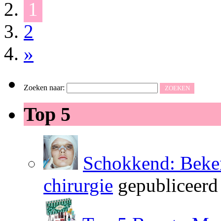
1
2
»
Zoeken naar:
Top 5
Schokkend: Beken
chirurgie
gepubliceerd