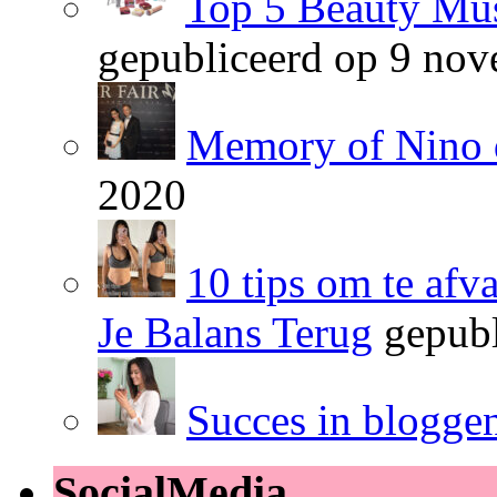
Top 5 Beauty Mus
gepubliceerd op 9 no
Memory of Nino 
2020
10 tips om te afv
Je Balans Terug
gepubl
Succes in blogge
SocialMedia