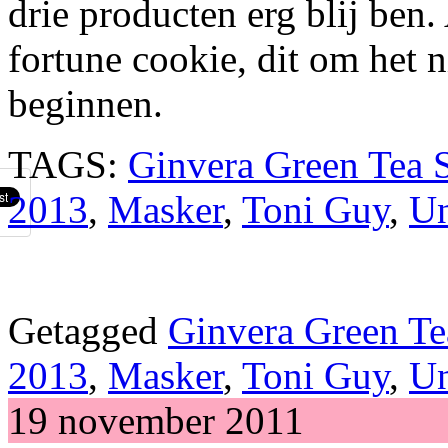
drie producten erg blij ben.
fortune cookie, dit om het 
beginnen.
TAGS:
Ginvera Green Tea 
2013
,
Masker
,
Toni Guy
,
U
Getagged
Ginvera Green Te
2013
,
Masker
,
Toni Guy
,
U
19 november 2011