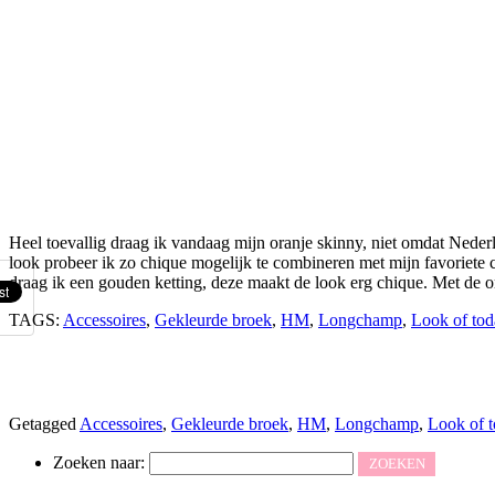
Heel toevallig draag ik vandaag mijn oranje skinny, niet omdat Neder
look probeer ik zo chique mogelijk te combineren met mijn favoriete c
draag ik een gouden ketting, deze maakt de look erg chique. Met de 
TAGS:
Accessoires
,
Gekleurde broek
,
HM
,
Longchamp
,
Look of tod
Getagged
Accessoires
,
Gekleurde broek
,
HM
,
Longchamp
,
Look of 
Zoeken naar: