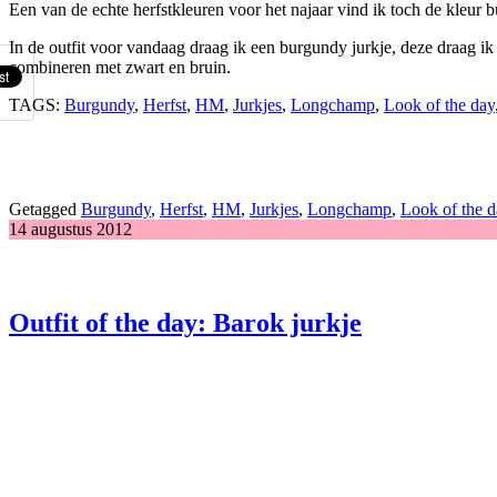
Een van de echte herfstkleuren voor het najaar vind ik toch de kleur
In de outfit voor vandaag draag ik een burgundy jurkje, deze draag i
combineren met zwart en bruin.
TAGS:
Burgundy
,
Herfst
,
HM
,
Jurkjes
,
Longchamp
,
Look of the day
Getagged
Burgundy
,
Herfst
,
HM
,
Jurkjes
,
Longchamp
,
Look of the d
14 augustus 2012
Outfit of the day: Barok jurkje