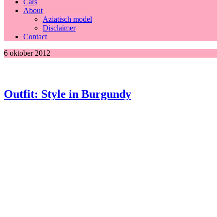
Cars
About
Aziatisch model
Disclaimer
Contact
6 oktober 2012
Outfit: Style in Burgundy