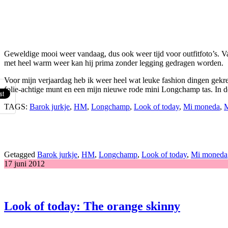
Geweldige mooi weer vandaag, dus ook weer tijd voor outfitfoto’s. Van
met heel warm weer kan hij prima zonder legging gedragen worden.
Voor mijn verjaardag heb ik weer heel wat leuke fashion dingen gek
folie-achtige munt en een mijn nieuwe rode mini Longchamp tas. In deze
TAGS:
Barok jurkje
,
HM
,
Longchamp
,
Look of today
,
Mi moneda
,
Getagged
Barok jurkje
,
HM
,
Longchamp
,
Look of today
,
Mi moneda
17 juni 2012
Look of today: The orange skinny