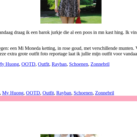
daag draag ik een barok jurkje die al een poos in mn kast hing. Ik vin
regen: een Mi Moneda ketting, in rose goud, met verschillende munte
 extra grote outfit foto reportage laat ik jullie mijn outfit voor vandaa
My Huong
,
OOTD
,
Outfit
,
Rayban
,
Schoenen
,
Zonnebril
,
My Huong
,
OOTD
,
Outfit
,
Rayban
,
Schoenen
,
Zonnebril