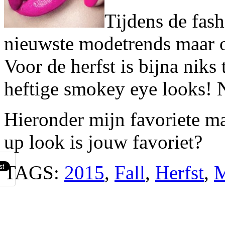
Tijdens de fas
nieuwste modetrends maar 
Voor de herfst is bijna niks t
heftige smokey eye looks! N
Hieronder mijn favoriete m
up look is jouw favoriet?
TAGS:
2015
,
Fall
,
Herfst
,
M