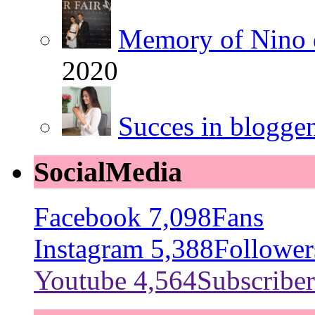
Memory of Nino 
2020
Succes in blogge
SocialMedia
Facebook
7,098
Fans
Instagram
5,388
Follower
Youtube
4,564
Subscriber