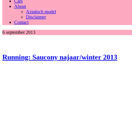
Cars
About
Aziatisch model
Disclaimer
Contact
6 september 2013
Running: Saucony najaar/winter 2013