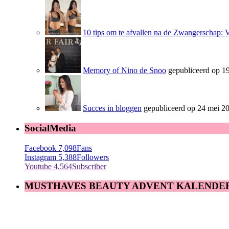
10 tips om te afvallen na de Zwangerschap: 
Memory of Nino de Snoo
gepubliceerd op 19
Succes in bloggen
gepubliceerd op 24 mei 2
SocialMedia
Facebook
7,098
Fans
Instagram
5,388
Followers
Youtube
4,564
Subscriber
MUSTHAVES BEAUTY ADVENT KALENDE