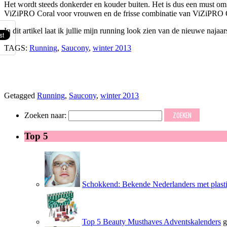
Het wordt steeds donkerder en kouder buiten. Het is dus een must om j
ViZiPRO Coral voor vrouwen en de frisse combinatie van ViZiPRO Ora
In dit artikel laat ik jullie mijn running look zien van de nieuwe naja
TAGS:
Running
,
Saucony
,
winter 2013
Getagged
Running
,
Saucony
,
winter 2013
Zoeken naar:
Top 5
Schokkend: Bekende Nederlanders met plasti
Top 5 Beauty Musthaves Adventskalenders
g