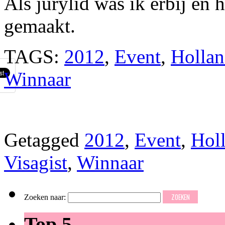
Als jurylid was ik erbij en 
gemaakt.
TAGS:
2012
,
Event
,
Hollan
Winnaar
Getagged
2012
,
Event
,
Holl
Visagist
,
Winnaar
Zoeken naar:
Top 5