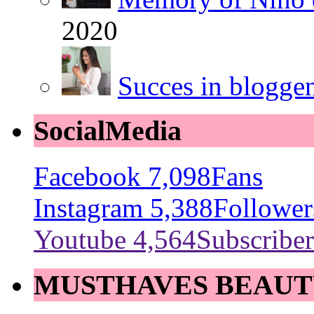
2020
Succes in blogge
SocialMedia
Facebook
7,098
Fans
Instagram
5,388
Follower
Youtube
4,564
Subscriber
MUSTHAVES BEAUT