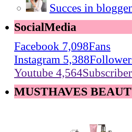
Succes in blogge
SocialMedia
Facebook
7,098
Fans
Instagram
5,388
Follower
Youtube
4,564
Subscriber
MUSTHAVES BEAUT