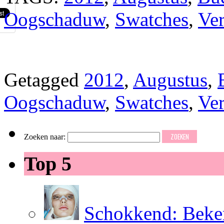
Oogschaduw
,
Swatches
,
Ver
Getagged
2012
,
Augustus
,
Oogschaduw
,
Swatches
,
Ver
Zoeken naar:
Top 5
Schokkend: Beken