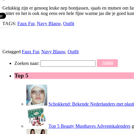
Gelukkig zijn er genoeg leuke nep bontjassen, sjaals en mutsen om fas
winter en het is ook nog eens een hele fijne warme jas die je goed k
TAGS:
Faux Fur
,
Navy Blauw
,
Outfit
Getagged
Faux Fur
,
Navy Blauw
,
Outfit
Zoeken naar:
Top 5
Schokkend: Bekende Nederlanders met plasti
Top 5 Beauty Musthaves Adventskalenders
g