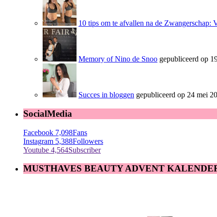
10 tips om te afvallen na de Zwangerschap: 
Memory of Nino de Snoo
gepubliceerd op 19
Succes in bloggen
gepubliceerd op 24 mei 2
SocialMedia
Facebook
7,098
Fans
Instagram
5,388
Followers
Youtube
4,564
Subscriber
MUSTHAVES BEAUTY ADVENT KALENDE