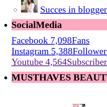
Succes in blogge
SocialMedia
Facebook
7,098
Fans
Instagram
5,388
Follower
Youtube
4,564
Subscriber
MUSTHAVES BEAUT