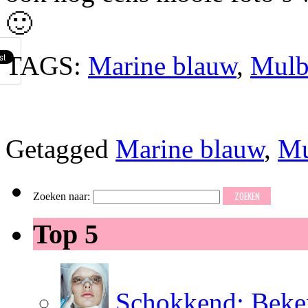
🙂
TAGS:
Marine blauw
,
Mulb
Getagged
Marine blauw
,
Mu
Zoeken naar:
Top 5
Schokkend: Beken