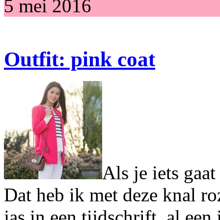
5 mei 2016
Outfit: pink coat
Als je iets gaa
Dat heb ik met deze knal roz
jas in een tijdschrift, al ee