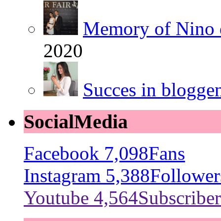
Memory of Nino 
2020
Succes in blogge
SocialMedia
Facebook
7,098
Fans
Instagram
5,388
Follower
Youtube
4,564
Subscriber