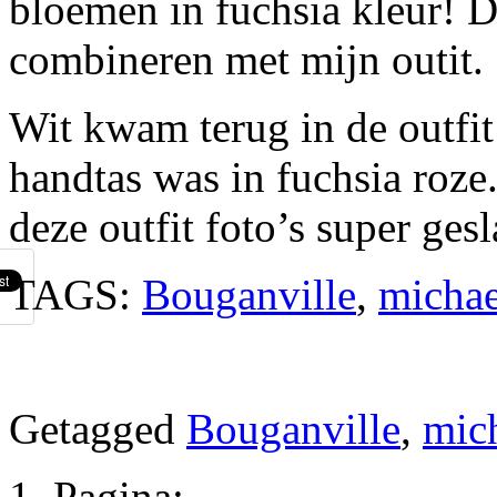
bloemen in fuchsia kleur! D
combineren met mijn outit.
Wit kwam terug in de outfit
handtas was in fuchsia roze
deze outfit foto’s super ges
TAGS:
Bouganville
,
michae
Getagged
Bouganville
,
mich
Pagina: