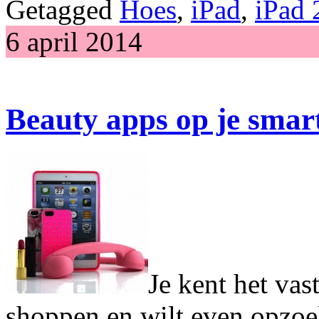
Getagged
Hoes
,
iPad
,
iPad 
6 april 2014
Beauty apps op je sma
Je kent het vas
shoppen en wilt even opzoe