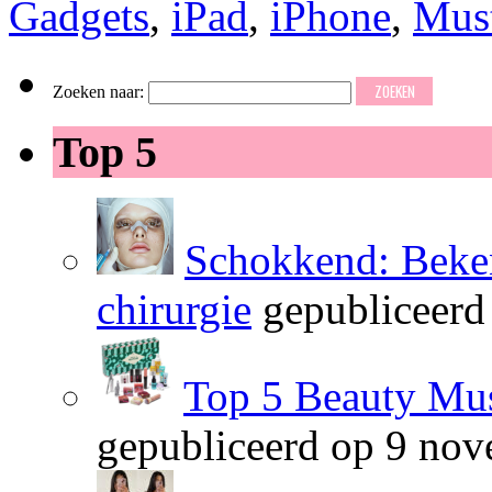
Gadgets
,
iPad
,
iPhone
,
Mus
Zoeken naar:
Top 5
Schokkend: Beken
chirurgie
gepubliceerd
Top 5 Beauty Mus
gepubliceerd op 9 no