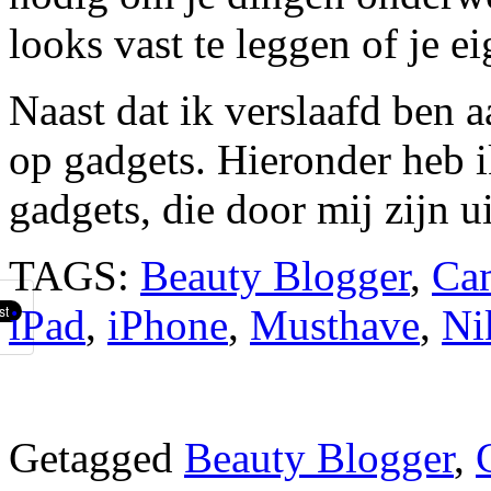
looks vast te leggen of je e
Naast dat ik verslaafd ben 
op gadgets. Hieronder heb ik
gadgets, die door mij zijn 
TAGS:
Beauty Blogger
,
Ca
iPad
,
iPhone
,
Musthave
,
Ni
Getagged
Beauty Blogger
,