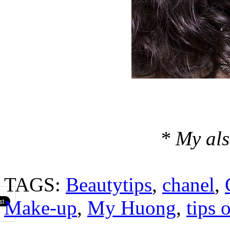
* My als
TAGS:
Beautytips
,
chanel
,
Make-up
,
My Huong
,
tips