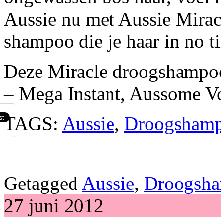
Aussie nu met Aussie Mira
shampoo die je haar in no t
Deze Miracle droogshampoo i
– Mega Instant, Aussome V
TAGS:
Aussie
,
Droogsham
Getagged
Aussie
,
Droogsh
27 juni 2012