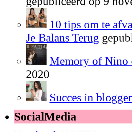
gepubliceerd op 9 no
10 tips om te afv
Je Balans Terug
gepubl
Memory of Nino 
2020
Succes in blogge
SocialMedia