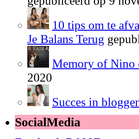
gepubliceerd op 9 no
10 tips om te afv
Je Balans Terug
gepubl
Memory of Nino 
2020
Succes in blogge
SocialMedia