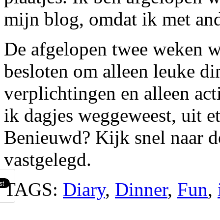
mijn blog, omdat ik met an
De afgelopen twee weken wa
besloten om alleen leuke di
verplichtingen en alleen act
ik dagjes weggeweest, uit 
Benieuwd? Kijk snel naar de
vastgelegd.
TAGS:
Diary
,
Dinner
,
Fun
,