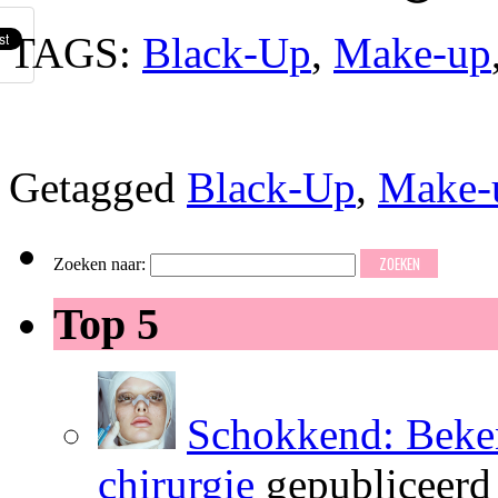
TAGS:
Black-Up
,
Make-up
Getagged
Black-Up
,
Make-
Zoeken naar:
Top 5
Schokkend: Beken
chirurgie
gepubliceerd