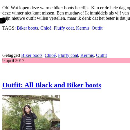
Oh! Wat lopen deze warme biker boots heerlijk. Kan er de hele dag op
deze winter niet kunt missen. Een musthave! Ik inmiddels als vijf va
mijn nieuwe outfit willen vertellen, maar ik denk dat het beter is dat 
TAGS:
Biker boots
,
Chloé
,
Fluffy coat
,
Kermis
,
Outfit
Getagged
Biker boots
,
Chloé
,
Fluffy coat
,
Kermis
,
Outfit
9 april 2017
Outfit: All Black and Biker boots