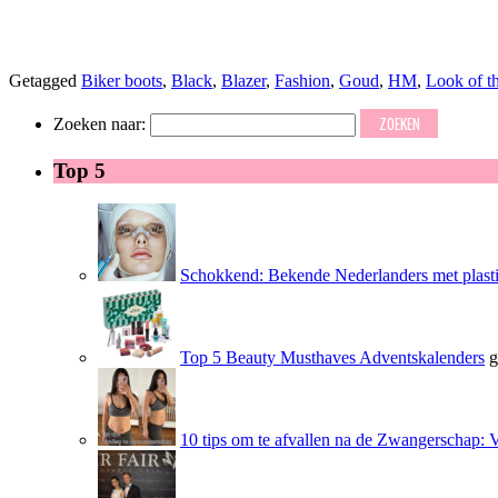
Getagged
Biker boots
,
Black
,
Blazer
,
Fashion
,
Goud
,
HM
,
Look of t
Zoeken naar:
Top 5
Schokkend: Bekende Nederlanders met plasti
Top 5 Beauty Musthaves Adventskalenders
g
10 tips om te afvallen na de Zwangerschap: 