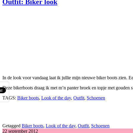
Outfit: Biker look
In de look voor vandaag laat ik jullie mijn nieuwe biker boots zien. 
Deze bikerboots draag ik met m’n panter broek en topje met gouden s
TAGS:
Biker boots
,
Look of the day
,
Outfit
,
Schoenen
Getagged
Biker boots
,
Look of the day
,
Outfit
,
Schoenen
22 september 2012