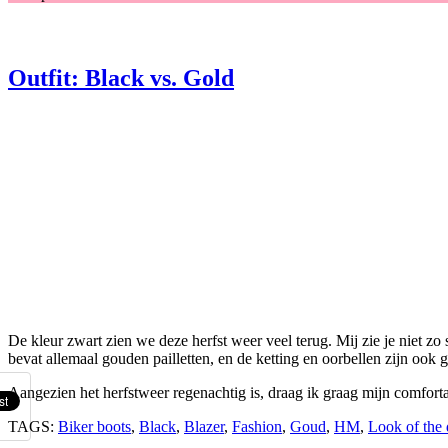
Outfit: Black vs. Gold
De kleur zwart zien we deze herfst weer veel terug. Mij zie je niet zo 
bevat allemaal gouden pailletten, en de ketting en oorbellen zijn ook 
Aangezien het herfstweer regenachtig is, draag ik graag mijn comfortab
TAGS:
Biker boots
,
Black
,
Blazer
,
Fashion
,
Goud
,
HM
,
Look of the 