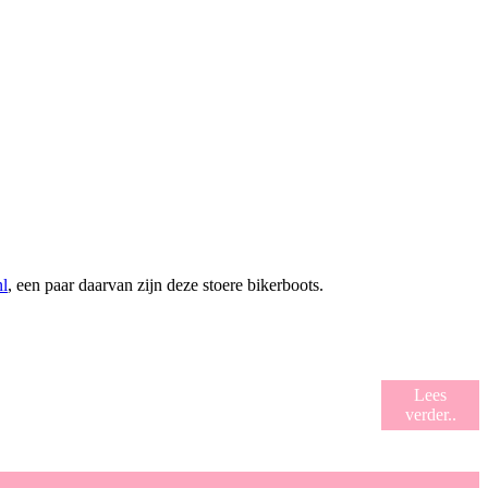
nl
, een paar daarvan zijn deze stoere bikerboots.
Lees
verder..