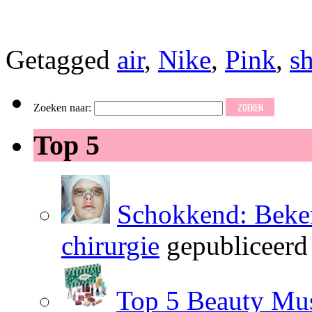
Getagged
air
,
Nike
,
Pink
,
s
Zoeken naar:
Top 5
Schokkend: Beken
chirurgie
gepubliceerd
Top 5 Beauty Mus