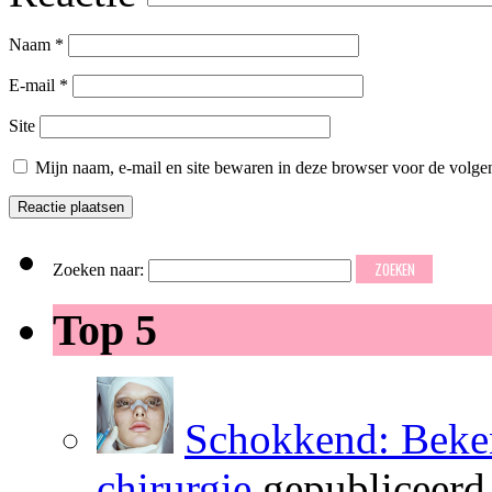
Naam
*
E-mail
*
Site
Mijn naam, e-mail en site bewaren in deze browser voor de volgen
Zoeken naar:
Top 5
Schokkend: Beken
chirurgie
gepubliceerd