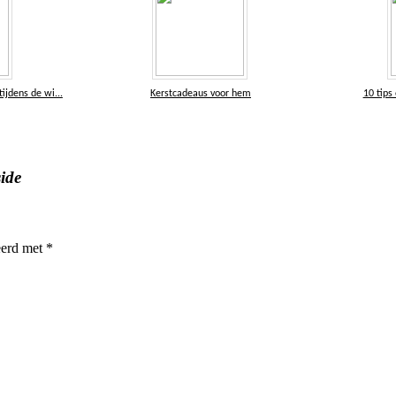
tijdens de wi...
Kerstcadeaus voor hem
10 tips
ide
eerd met
*