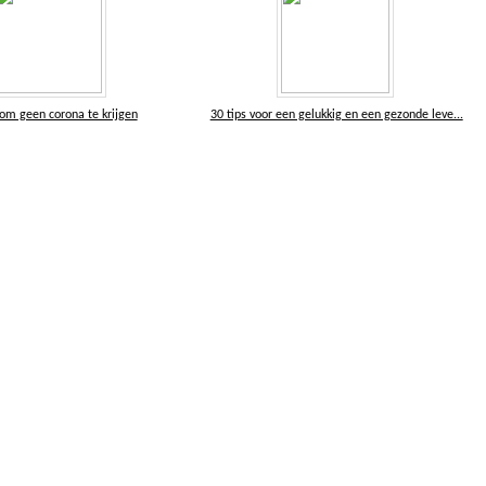
 om geen corona te krijgen
30 tips voor een gelukkig en een gezonde leve...