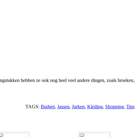
dingstukken hebben ze ook nog heel veel andere dingen, zoals broeken,
TAGS:
Budget
,
Jassen
,
Jurken
,
Kleding
,
Shopping
,
Tips