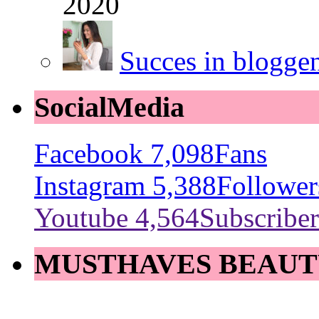
2020
Succes in blogge
SocialMedia
Facebook
7,098
Fans
Instagram
5,388
Follower
Youtube
4,564
Subscriber
MUSTHAVES BEAUT