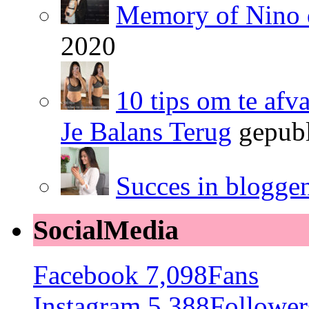
Memory of Nino 
2020
10 tips om te afv
Je Balans Terug
gepubl
Succes in blogge
SocialMedia
Facebook
7,098
Fans
Instagram
5,388
Follower